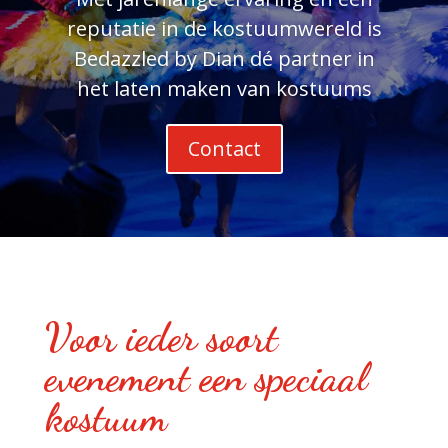
reputatie in de kostuumwereld is
Bedazzled by Dian dé partner in
het laten maken van kostuums
Contact
Voor ieder soort
evenement een speciaal
kostuum