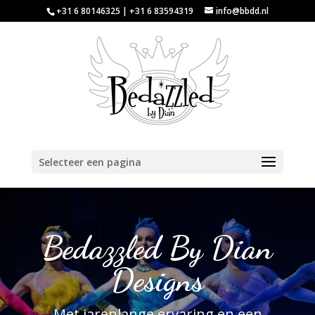
+31 6 80146325 | +31 6 83594319
info@bbdd.nl
Selecteer een pagina
Bedazzled By Dian
Designs
Met jarenlange ervaring en een